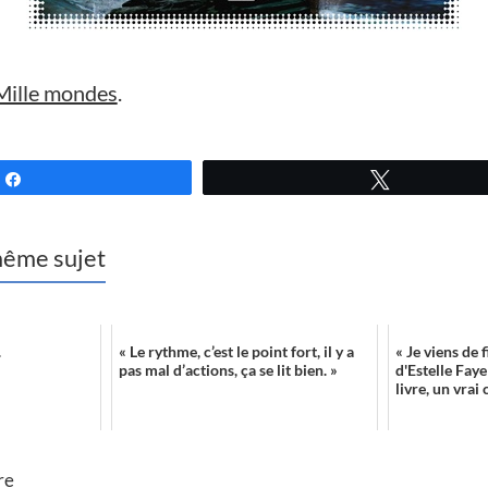
 Mille mondes
.
Partagez
Tweetez
 même sujet
.
« Le rythme, c’est le point fort, il y a
« Je viens de 
pas mal d’actions, ça se lit bien. »
d'Estelle Fay
livre, un vrai
re