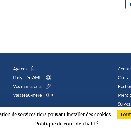
Agenda
Conta
L’odyssée AMI
Contac
Vos manuscrits
Reche
Vaisseau-mère
Mentio
Suivez
Tout
sation de services tiers pouvant installer des cookies
202
Politique de confidentialité