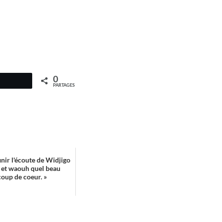
0
PARTAGES
finir l'écoute de Widjigo
e et waouh quel beau
 coup de coeur. »