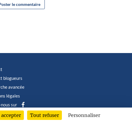
ct
t blogueurs
rche avancée
ns légales
-nous sur
 accepter
Tout refuser
Personnaliser
6 © Albin Michel Imaginaire - Tous droits réservés