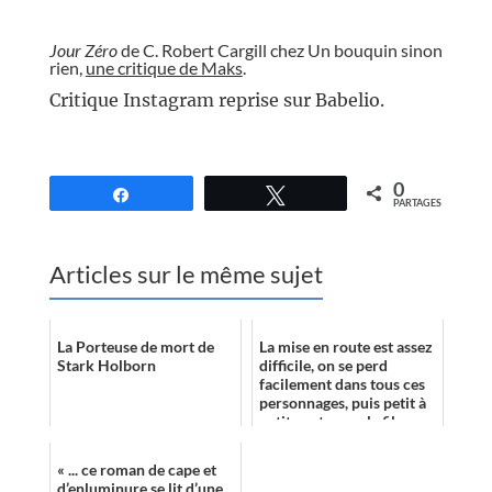
//
Jour Zéro
de C. Robert Cargill chez Un bouquin sinon
rien,
une critique de Maks
.
Critique Instagram reprise sur Babelio.
//
0
Partagez
Tweetez
PARTAGES
Articles sur le même sujet
La Porteuse de mort de
La mise en route est assez
Stark Holborn
difficile, on se perd
facilement dans tous ces
personnages, puis petit à
petit, on trouve le fil
conducteur, et on se
laiss...
« ... ce roman de cape et
d’enluminure se lit d’une