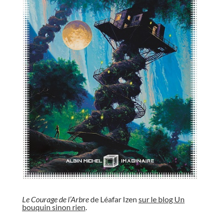
//
Le Courage de l’Arbre
de Léafar Izen
sur le blog Un
bouquin sinon rien
.
//