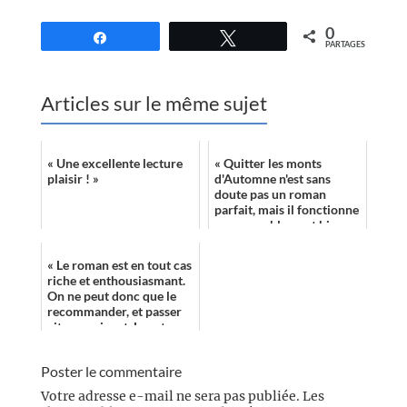
0
Partagez
Tweetez
PARTAGES
Articles sur le même sujet
« Une excellente lecture
« Quitter les monts
plaisir ! »
d'Automne n'est sans
doute pas un roman
parfait, mais il fonctionne
remarquablement bien,
surtout en ce qui
concerne le caractère ...
« Le roman est en tout cas
riche et enthousiasmant.
On ne peut donc que le
recommander, et passer
vite au suivant, Le retour
du Hiérophante. »
Poster le commentaire
Votre adresse e-mail ne sera pas publiée.
Les