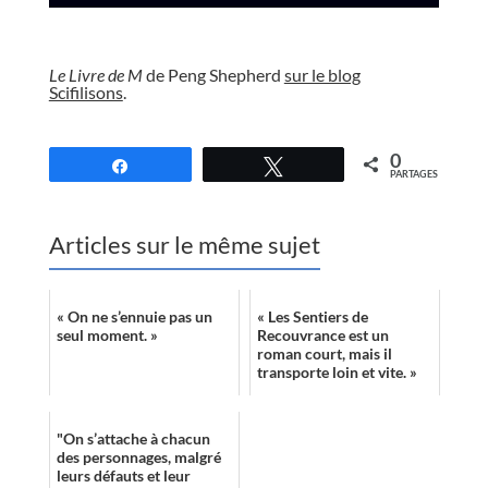
//
Le Livre de M
de Peng Shepherd
sur le blog
Scifilisons
.
//
0
Partagez
Tweetez
PARTAGES
Articles sur le même sujet
« On ne s’ennuie pas un
« Les Sentiers de
seul moment. »
Recouvrance est un
roman court, mais il
transporte loin et vite. »
"On s’attache à chacun
des personnages, malgré
leurs défauts et leur