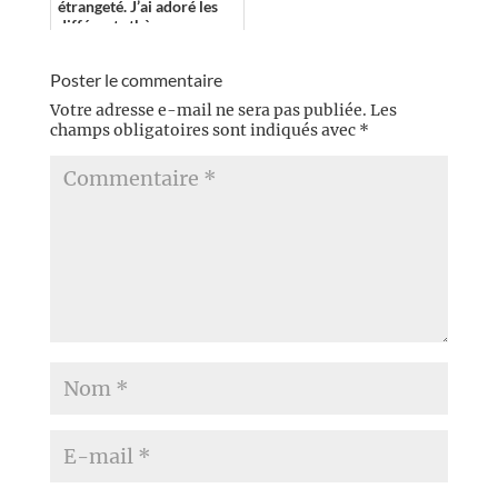
étrangeté. J’ai adoré les
différents thèmes
explorés via chacun de
ces membres, a...
Poster le commentaire
Votre adresse e-mail ne sera pas publiée.
Les
champs obligatoires sont indiqués avec
*