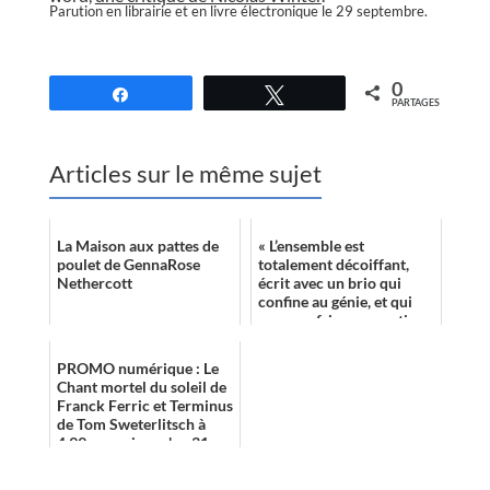
Parution en librairie et en livre électronique le 29 septembre.
//
0
Partagez
Tweetez
PARTAGES
Articles sur le même sujet
La Maison aux pattes de
« L’ensemble est
poulet de GennaRose
totalement décoiffant,
Nethercott
écrit avec un brio qui
confine au génie, et qui
procure frissons, vertiges
et tournis bien après
l’avoir clos....
PROMO numérique : Le
Chant mortel du soleil de
Franck Ferric et Terminus
de Tom Sweterlitsch à
4,99 euros jusqu'au 31
janvier inclus