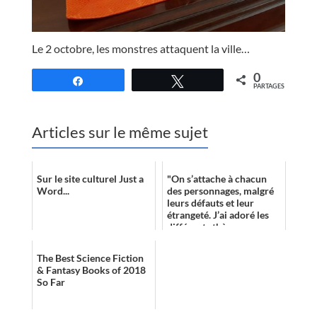
//
Le 2 octobre, les monstres attaquent la ville…
0
Partagez
Tweetez
PARTAGES
Articles sur le même sujet
Sur le site culturel Just a
"On s’attache à chacun
Word...
des personnages, malgré
leurs défauts et leur
étrangeté. J’ai adoré les
différents thèmes
explorés via chacun de
ces membres, a...
The Best Science Fiction
& Fantasy Books of 2018
So Far