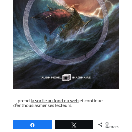
//
… prend
la sortie au fond du web
et continue
d’enthousiasmer ses lecteurs.
//
0
Partagez
Tweetez
PARTAGES