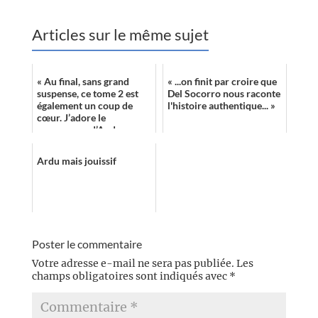
Articles sur le même sujet
« Au final, sans grand
« ...on finit par croire que
suspense, ce tome 2 est
Del Socorro nous raconte
également un coup de
l'histoire authentique... »
cœur. J’adore le
personnage d’Andrea
Cort et l’univers
impitoyable que nous
Ardu mais jouissif
présen...
Poster le commentaire
Votre adresse e-mail ne sera pas publiée.
Les
champs obligatoires sont indiqués avec
*