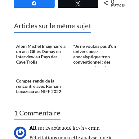
0
Partagez
Tweetez
PARTAGES
Articles sur le même sujet
Albin Michel Imaginaire a
"Je ne voulais pas d’un
un an ; Gilles Dumay en
univers post-
interview au Pays des
apocalyptique trop
Cave Trolls
conventionnel : des
ruines envahies de
végétation, des îlots de
technologie, des villages
Compte-rendu de la
cras...
rencontre avec Romain
Lucazeau au NIFF 2022
1 Commentaire
AR
sur 25 août 2018 à 17 h 53 min
Félicitations pour cette analyse, que je