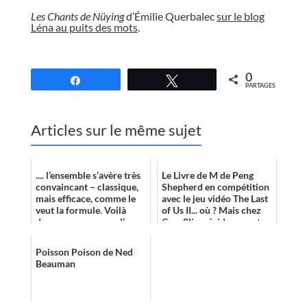
Les Chants de Nüying
d’Émilie Querbalec
sur le blog
Léna au puits des mots
.
//
0
Partagez
Tweetez
PARTAGES
Articles sur le même sujet
.... l’ensemble s’avère très
Le Livre de M de Peng
convaincant – classique,
Shepherd en compétition
mais efficace, comme le
avec le jeu vidéo The Last
veut la formule. Voilà
of Us II... où ? Mais chez
donc un roman que l’on
Corn8lius, évidemment.
conseillera bien
volontier...
Poisson Poison de Ned
Beauman