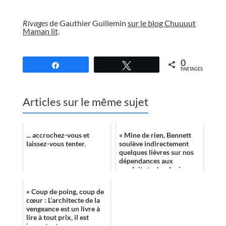
//
Rivages
de Gauthier Guillemin
sur le blog Chuuuut
Maman lit
.
//
0
Partagez
Tweetez
PARTAGES
Articles sur le même sujet
... accrochez-vous et
« Mine de rien, Bennett
laissez-vous tenter.
soulève indirectement
quelques lièvres sur nos
dépendances aux
produits technologiques
et les pratiques
langagières qu’ils gén...
« Coup de poing, coup de
cœur : L’architecte de la
vengeance est un livre à
lire à tout prix, il est
important. »