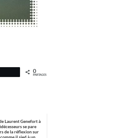
0
PARTAGES
de Laurent Genefort à
édécesseurs se pare
rs de la réflexion sur
comme il sied à un