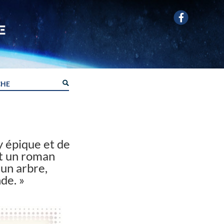
y épique et de
st un roman
’un arbre,
de. »