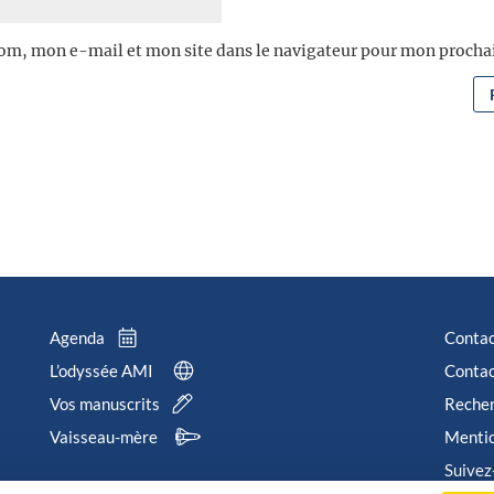
om, mon e-mail et mon site dans le navigateur pour mon proch
Agenda
Conta
L’odyssée AMI
Contac
Vos manuscrits
Reche
Vaisseau-mère
Mentio
Suivez