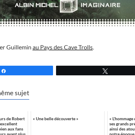
er Guillemin
au Pays des Cave Trolls
.
Partagez
Tweetez
 même sujet
urs de Robert
« Une belle découverte »
« L'hommage 
excellent
ses grands pr
bien aux fans
ainsi des atou
urs ayant plus
notre époque 