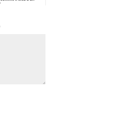
...
*