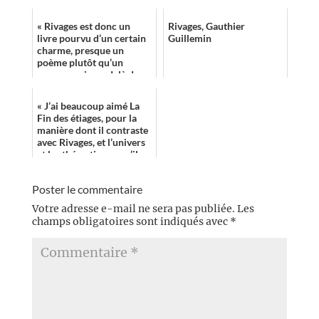
« Rivages est donc un
Rivages, Gauthier
livre pourvu d’un certain
Guillemin
charme, presque un
poème plutôt qu’un
roman, mais au-delà de ça
peut-être aussi le
pionnier d’un nouve...
« J’ai beaucoup aimé La
Fin des étiages, pour la
manière dont il contraste
avec Rivages, et l’univers
et les thématiques qu’il
développe ! »
Poster le commentaire
Votre adresse e-mail ne sera pas publiée.
Les
champs obligatoires sont indiqués avec
*