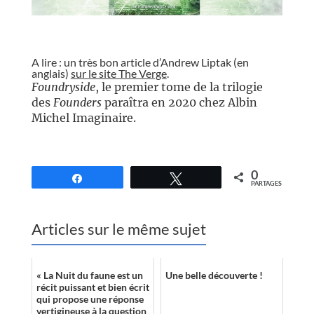
//
A lire : un très bon article d’Andrew Liptak (en
anglais)
sur le site The Verge
.
Foundryside
, le premier tome de la trilogie
des
Founders
paraîtra en 2020 chez Albin
Michel Imaginaire.
//
0
Partagez
Tweetez
PARTAGES
Articles sur le même sujet
« La Nuit du faune est un
Une belle découverte !
récit puissant et bien écrit
qui propose une réponse
vertigineuse à la question