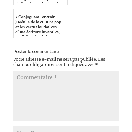
de l’origine et du devenir
de la vie dans l’...
« Conjuguant l’entrain
juvénile de la culture pop
et les vertus laudatives
d’une écriture inventive,
Les Flibustier de la mer
chimique apparaît
comme ...
Poster le commentaire
Votre adresse e-mail ne sera pas publiée.
Les
champs obligatoires sont indiqués avec
*