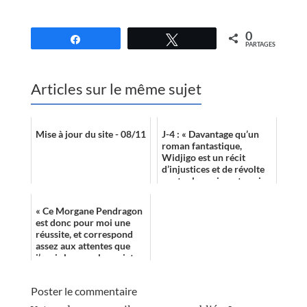
0
Partagez
Tweetez
PARTAGES
Articles sur le même sujet
Mise à jour du site - 08/11
J-4 : « Davantage qu’un
roman fantastique,
Widjigo est un récit
d’injustices et de révolte
contre les puissants qui
broient les faibles et s’en
tirent...
« Ce Morgane Pendragon
est donc pour moi une
réussite, et correspond
assez aux attentes que
j’avais lorsque le projet
avait été dévoilé par Jean-
Laure...
Poster le commentaire