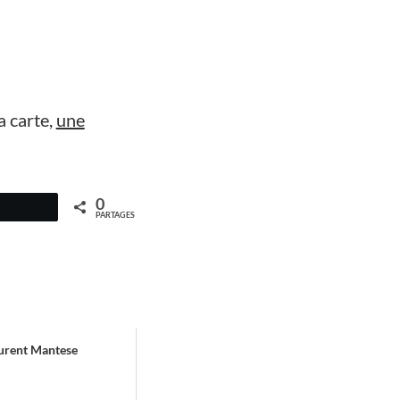
a carte,
une
0
PARTAGES
aurent Mantese