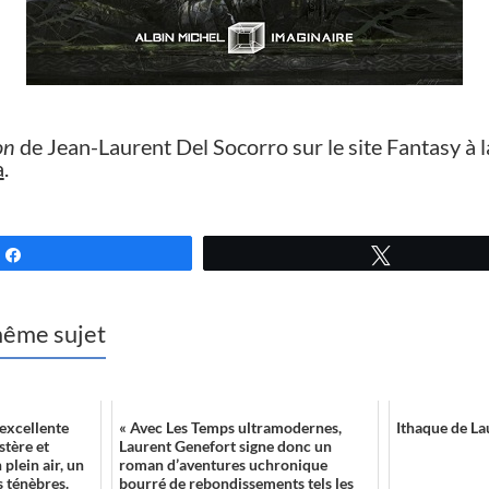
on
de Jean-Laurent Del Socorro sur le site Fantasy à l
a
.
Partagez
Tweetez
 même sujet
excellente
« Avec Les Temps ultramodernes,
Ithaque de L
stère et
Laurent Genefort signe donc un
 plein air, un
roman d’aventures uchronique
s ténèbres.
bourré de rebondissements tels les