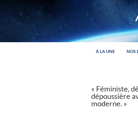
Panneau de gestion des cookies
À LA UNE
NOS 
« Féministe, d
dépoussière av
moderne. »