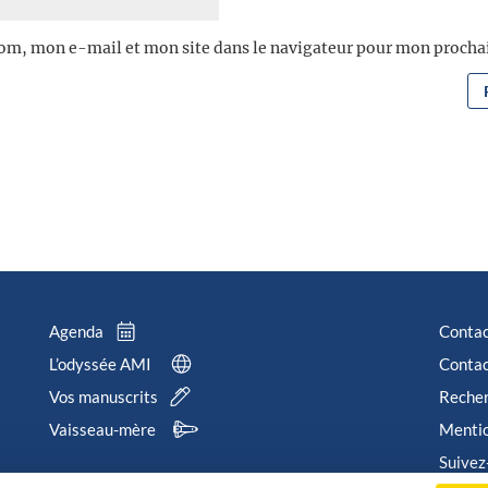
om, mon e-mail et mon site dans le navigateur pour mon proch
Agenda
Conta
L’odyssée AMI
Contac
Vos manuscrits
Reche
Vaisseau-mère
Mentio
Suivez