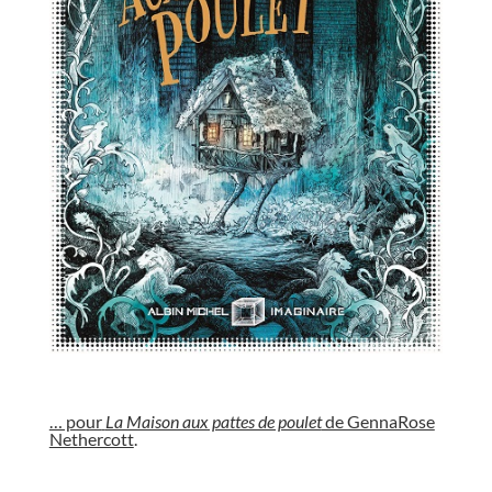
//
… pour
La Maison aux pattes de poulet
de GennaRose
Nethercott
.
//