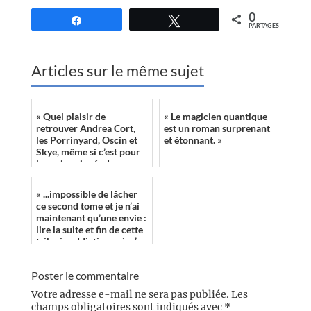
0
Partagez
Tweetez
PARTAGES
Articles sur le même sujet
« Quel plaisir de
« Le magicien quantique
retrouver Andrea Cort,
est un roman surprenant
les Porrinyard, Oscin et
et étonnant. »
Skye, même si c’est pour
les voir coincés dans un
ascenseur spatial doublé
d’une scè...
« ...impossible de lâcher
ce second tome et je n’ai
maintenant qu’une envie :
lire la suite et fin de cette
trilogie addictive qui m’a
réconciliée ave...
Poster le commentaire
Votre adresse e-mail ne sera pas publiée.
Les
champs obligatoires sont indiqués avec
*