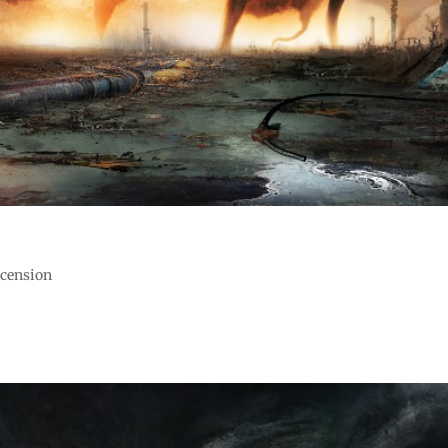
…
recension