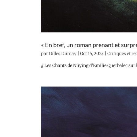
« En bref, un roman prenant et surpr
par
Gilles Dumay
|
Oct 15, 2023
|
Critiques et r
// Les Chants de Nüying d’Emilie Querbalec sur l