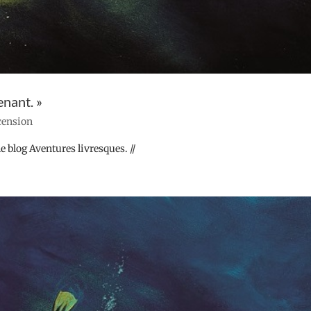
enant. »
ecension
e blog Aventures livresques. //