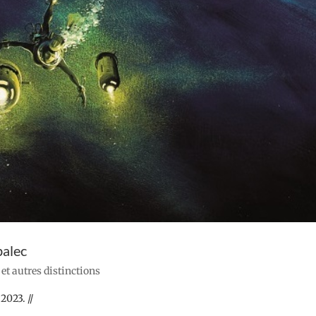
balec
s et autres distinctions
2023. //