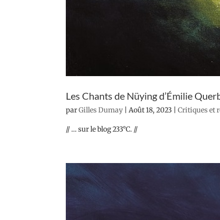
Les Chants de Nüying d’Émilie Quer
par
Gilles Dumay
|
Août 18, 2023
|
Critiques et 
// … sur le blog 233°C. //