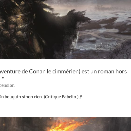
re aventure de Conan le cimmérien) est un roman hors
 »
ecension
Un bouquin sinon rien. (Critique Babelio.) //