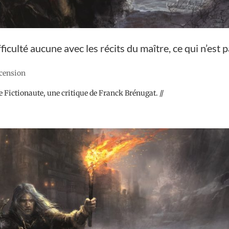
ifficulté aucune avec les récits du maître, ce qui n’est 
ecension
le Fictionaute, une critique de Franck Brénugat. //