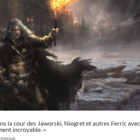
s la cour des Jaworski, Niogret et autres Ferric ave
ent incroyable. »
ecension