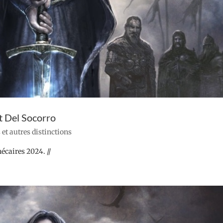
 Del Socorro
s et autres distinctions
hécaires 2024. //