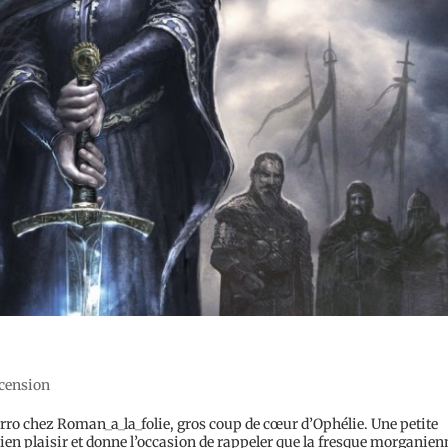
ecension
ro chez Roman_a_la_folie, gros coup de cœur d’Ophélie. Une petite
ien plaisir et donne l’occasion de rappeler que la fresque morganien