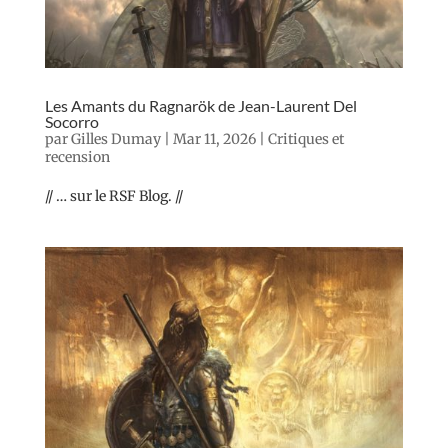
Les Amants du Ragnarök de Jean-Laurent Del
Socorro
par
Gilles Dumay
|
Mar 11, 2026
|
Critiques et
recension
// … sur le RSF Blog. //