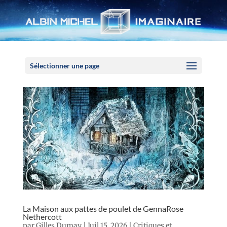
Panneau de gestion des cookies
Sélectionner une page
La Maison aux pattes de poulet de GennaRose
Nethercott
par
Gilles Dumay
|
Juil 15, 2026
|
Critiques et