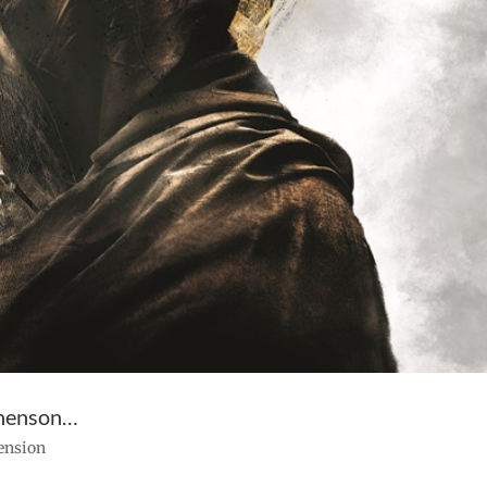
phenson…
cension