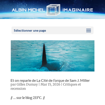
Panneau de gestion des cookies
Sélectionner une page
Et on reparle de La Cité de l’orque de Sam J. Miller
par
Gilles Dumay
|
Mar 15, 2026
|
Critiques et
recension
// … sur le blog 233°C. //