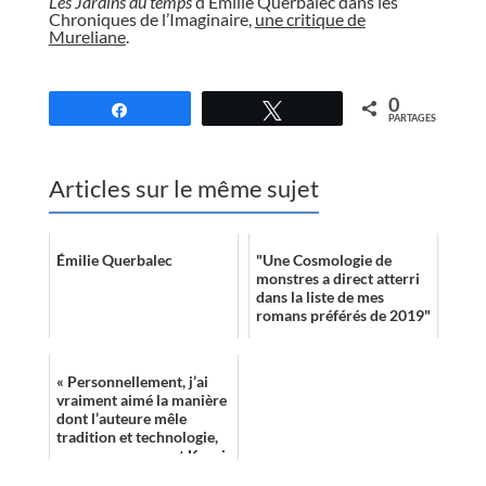
Les Jardins du temps
d’Emilie Querbalec dans les
Chroniques de l’Imaginaire,
une critique de
Mureliane
.
//
0
Partagez
Tweetez
PARTAGES
Articles sur le même sujet
Émilie Querbalec
"Une Cosmologie de
monstres a direct atterri
dans la liste de mes
romans préférés de 2019"
« Personnellement, j’ai
vraiment aimé la manière
dont l’auteure mêle
tradition et technologie,
ses personnages, et Kaori
en particulier, les