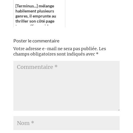
Légion est dure, i...
[Terminus...] mélange
habilement plusieurs
genres, il emprunte au
thriller son côté page
turner efficace, à la
science-fiction son
univers extrêmement...
Poster le commentaire
Votre adresse e-mail ne sera pas publiée.
Les
champs obligatoires sont indiqués avec
*