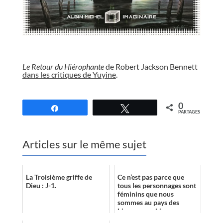
//
Le Retour du Hiérophante
de Robert Jackson Bennett
dans les critiques de Yuyine
.
//
0
Partagez
Tweetez
PARTAGES
Articles sur le même sujet
La Troisième griffe de
Ce n’est pas parce que
Dieu : J-1.
tous les personnages sont
féminins que nous
sommes au pays des
bisounours, bien au
contraire. La vie dans la