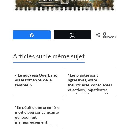
0
Partagez
Tweetez
PARTAGES
Articles sur le même sujet
« Le nouveau Querbalec
"Les plantes sont
est le roman SF de la
agressives, voire
rentrée. »
meurtrières, conscientes
et actives, impatientes,
manipulatrices, capables
de façonner leur
environnement, et disp...
"En dépit d’une première
moitié peu convaincante
qui pourrait
malheureusement
décourager une partie des