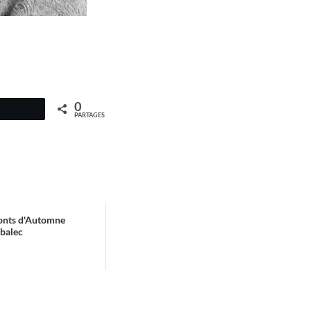
0
PARTAGES
monts d'Automne
rbalec