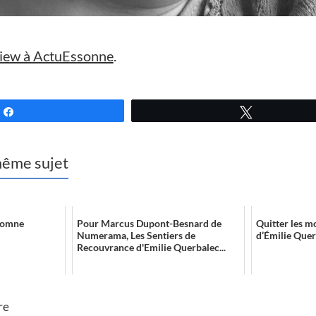
view à ActuEssonne
.
Partagez
Tweetez
 même sujet
utomne
Pour Marcus Dupont-Besnard de
Quitter les 
Numerama, Les Sentiers de
d’Émilie Que
Recouvrance d'Emilie Querbalec...
re