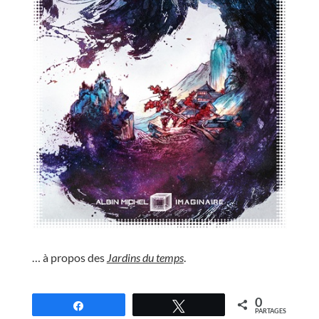
//
… à propos des
Jardins du temps
.
//
0
Partagez
Tweetez
PARTAGES