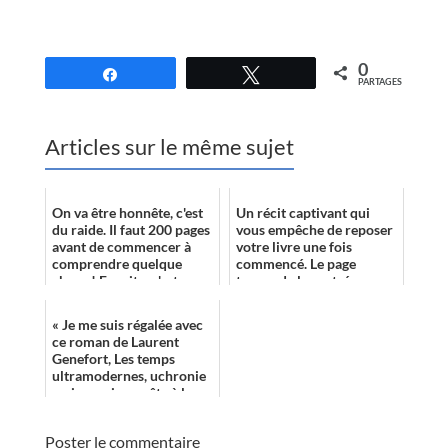
0
Partagez
Tweetez
PARTAGES
Articles sur le même sujet
On va être honnête, c'est
Un récit captivant qui
du raide. Il faut 200 pages
vous empêche de reposer
avant de commencer à
votre livre une fois
comprendre quelque
commencé. Le page
chose ! Ensuite, c'est
turner de la rentrée avec
encore du raide qui
de la SF dedans...
éclaire, qui ...
« Je me suis régalée avec
ce roman de Laurent
Genefort, Les temps
ultramodernes, uchronie
mais aussi enquête à la
fois dans un Paris de
1923 ré-imagi...
Poster le commentaire