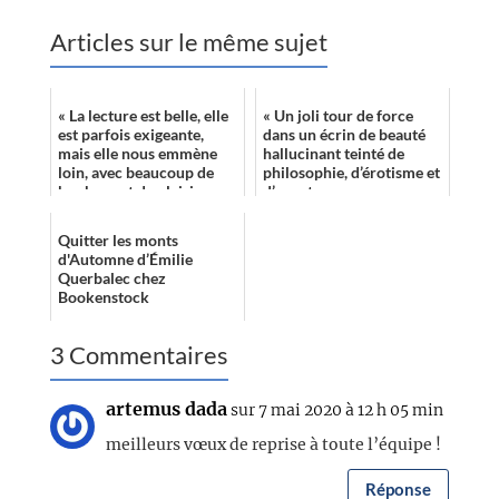
Articles sur le même sujet
« La lecture est belle, elle
« Un joli tour de force
est parfois exigeante,
dans un écrin de beauté
mais elle nous emmène
hallucinant teinté de
loin, avec beaucoup de
philosophie, d’érotisme et
bonheur et de plaisir,
d’aventure… »
jusqu’à une jolie fin. »
Quitter les monts
d'Automne d’Émilie
Querbalec chez
Bookenstock
3 Commentaires
artemus dada
sur 7 mai 2020 à 12 h 05 min
meilleurs vœux de reprise à toute l’équipe !
Réponse