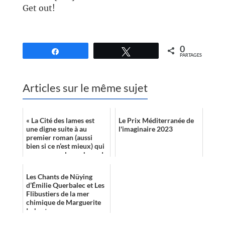
Get out!
0
Partagez
Tweetez
PARTAGES
Articles sur le même sujet
« La Cité des lames est
Le Prix Méditerranée de
une digne suite à au
l'imaginaire 2023
premier roman (aussi
bien si ce n’est mieux) qui
propose quelque chose de
légèrement différent. »
Les Chants de Nüying
d’Émilie Querbalec et Les
Flibustiers de la mer
chimique de Marguerite
Imbert