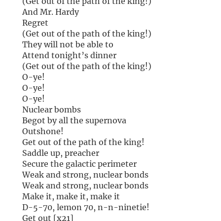
(Get out of the path of the king!)
And Mr. Hardy
Regret
(Get out of the path of the king!)
They will not be able to
Attend tonight’s dinner
(Get out of the path of the king!)
O-ye!
O-ye!
O-ye!
Nuclear bombs
Begot by all the supernova
Outshone!
Get out of the path of the king!
Saddle up, preacher
Secure the galactic perimeter
Weak and strong, nuclear bonds
Weak and strong, nuclear bonds
Make it, make it, make it
D-5-70, lemon 70, n-n-ninetie!
Get out [x21]