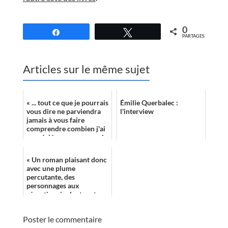
//
0
Partagez
Tweetez
PARTAGES
Articles sur le même sujet
« ... tout ce que je pourrais
Émilie Querbalec :
vous dire ne parviendra
l'interview
jamais à vous faire
comprendre combien j'ai
apprécié ce roman ; car je
ne suis qu'un simple
blog...
« Un roman plaisant donc
avec une plume
percutante, des
personnages aux
réparties cinglantes et un
univers un peu foutraque
à découvrir ! »
Poster le commentaire