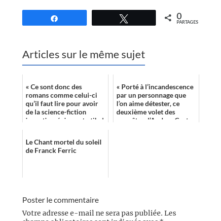
0
Partagez
Tweetez
PARTAGES
Articles sur le même sujet
« Ce sont donc des
« Porté à l’incandescence
romans comme celui-ci
par un personnage que
qu’il faut lire pour avoir
l’on aime détester, ce
de la science-fiction
deuxième volet des
inventive, épique et utile !
enquêtes d’Andrea Cort
»
se lit avec grand plaisir. »
Le Chant mortel du soleil
de Franck Ferric
Poster le commentaire
Votre adresse e-mail ne sera pas publiée.
Les