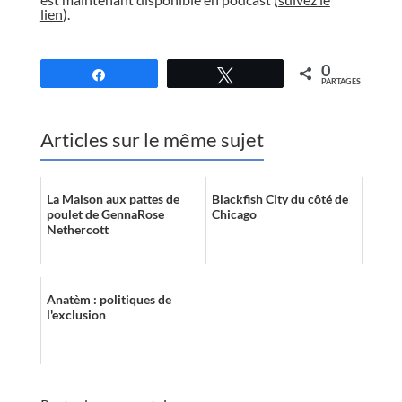
lien
).
//
0
Partagez
Tweetez
PARTAGES
Articles sur le même sujet
La Maison aux pattes de
Blackfish City du côté de
poulet de GennaRose
Chicago
Nethercott
Anatèm : politiques de
l'exclusion