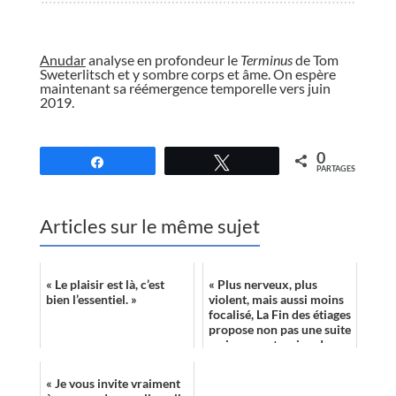
//
Anudar
analyse en profondeur le
Terminus
de Tom
Sweterlitsch et y sombre corps et âme. On espère
maintenant sa réémergence temporelle vers juin
2019.
//
0
Partagez
Tweetez
PARTAGES
Articles sur le même sujet
« Le plaisir est là, c’est
« Plus nerveux, plus
bien l’essentiel. »
violent, mais aussi moins
focalisé, La Fin des étiages
propose non pas une suite
mais une extension de
l’univers abordé dans
Riva...
« Je vous invite vraiment