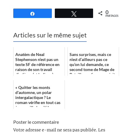
0
Partagez
Tweetez
PARTAGES
Articles sur le même sujet
Anatèm de Neal
Sans surprises, mais ce
Stephenson n’est pas un
n’est d’ailleurs pas ce
texte SF de référence en
qu’on lui demande, ce
raison de son travail
second tome de Mage de
d’orfèvre (et ludique) sur
Bataille confirme ce récit
le vocabulaire, ni de
efficace à défaut d’être
l’exposition ju...
très ...
« Quitter les monts
d'automne, un polar
intergalactique ? Le
roman vérifie en tout cas
à merveille la célèbre
définition que Régis
Messac donne du réc...
Poster le commentaire
Votre adresse e-mail ne sera pas publiée.
Les