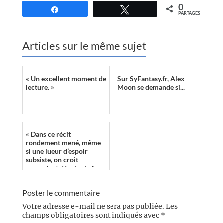
0
Partagez
Tweetez
PARTAGES
Articles sur le même sujet
« Un excellent moment de
Sur SyFantasy.fr, Alex
lecture. »
Moon se demande si...
« Dans ce récit
rondement mené, même
si une lueur d’espoir
subsiste, on croit
cependant déceler la fin
de son incursion dans les
temps ultramodernes. ...
Poster le commentaire
Votre adresse e-mail ne sera pas publiée.
Les
champs obligatoires sont indiqués avec
*