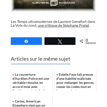
//
Les Temps ultramodernes de Laurent Genefort dans
La Voix du nord,
une critique de Stéphane Pralat
.
//
0
Partagez
Tweetez
PARTAGES
Articles sur le même sujet
« La couverture
« Estelle Faye fait preuve
d’Aurélien Police est une
d’une habilité maîtrisée
véritable réussite, en
pour mélanger les genres,
accord total avec
casser les codes tout en
l’ambiance générale de ce
les respectant, pour
roman, sombre et
inscrire dans un contexte
mystérieuse. Elle retien...
...
« Certes, American
Elsewhere n’est pas un