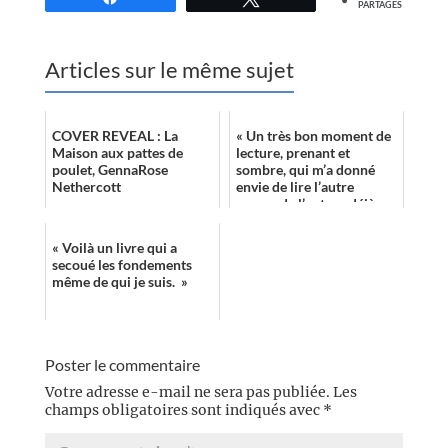
PARTAGES
Articles sur le même sujet
COVER REVEAL : La
« Un très bon moment de
Maison aux pattes de
lecture, prenant et
poulet, GennaRose
sombre, qui m’a donné
Nethercott
envie de lire l’autre
roman de l’auteur déjà
publié en France :
Terminus. »
« Voilà un livre qui a
secoué les fondements
même de qui je suis. »
Poster le commentaire
Votre adresse e-mail ne sera pas publiée.
Les
champs obligatoires sont indiqués avec
*