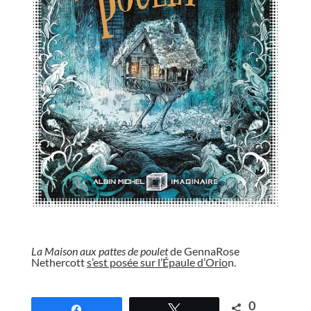
//
La Maison aux pattes de poulet
de GennaRose
Nethercott
s’est posée sur l’Épaule d’Orio
n.
//
0
Partagez
Tweetez