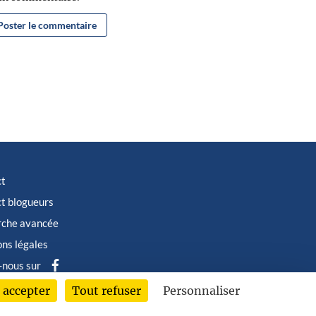
ct
t blogueurs
rche avancée
ns légales
-nous sur
 accepter
Tout refuser
Personnaliser
6 © Albin Michel Imaginaire - Tous droits réservés