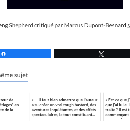
eng Shepherd critiqué par Marcus Dupont-Besnard
s
Partagez
Tweetez
 même sujet
uteur de
« … il faut bien admettre que l'auteur
« Est-ce que j’
 étiages" en
a su créer un vrai tough bastard, des
que j’ai lu le 
te de la
aventures inquiétantes, et des effets
traite ? Il est
spectaculaires, le tout constituant...
commençant 
amener d...