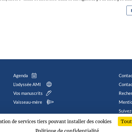
Agenda
Conta
L’odyssée AMI
Contac
Vos manuscrits
Reche
Vaisseau-mère
Mentio
Suivez
Tout
sation de services tiers pouvant installer des cookies
202
Politique de confidentialité