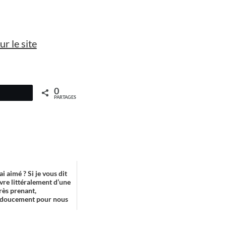
ur le site
0
PARTAGES
ai aimé ? Si je vous dit
livre littéralement d’une
 très prenant,
doucement pour nous