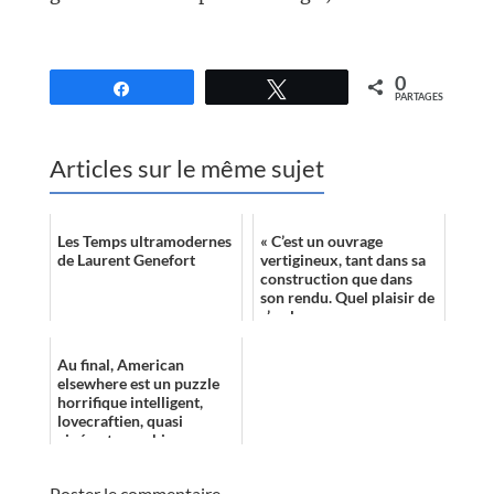
//
0
Partagez
Tweetez
PARTAGES
Articles sur le même sujet
Les Temps ultramodernes
« C’est un ouvrage
de Laurent Genefort
vertigineux, tant dans sa
construction que dans
son rendu. Quel plaisir de
s’y plonger sans
retenue! »
Au final, American
elsewhere est un puzzle
horrifique intelligent,
lovecraftien, quasi
cinématographique.
Robert Jackson Bennett
nous offre un moment ...
Poster le commentaire