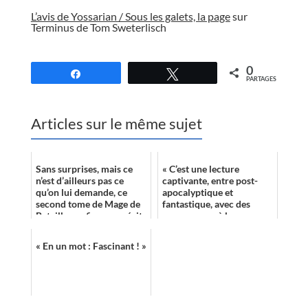
L’avis de Yossarian / Sous les galets, la page
sur
Terminus de Tom Sweterlisch
//
0
Partagez
Tweetez
PARTAGES
Articles sur le même sujet
Sans surprises, mais ce
« C’est une lecture
n’est d’ailleurs pas ce
captivante, entre post-
qu’on lui demande, ce
apocalyptique et
second tome de Mage de
fantastique, avec des
Bataille confirme ce récit
personnages à la
efficace à défaut d’être
psychologie approfondie
très ...
et servie par une
« En un mot : Fascinant ! »
narration...