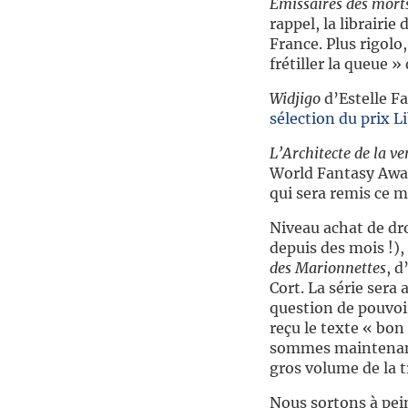
Émissaires des mort
rappel, la librairie
France. Plus rigolo,
frétiller la queue 
Widjigo
d’Estelle Fa
sélection du prix L
L’Architecte de la v
World Fantasy Award
qui sera remis ce m
Niveau achat de dro
depuis des mois !),
des Marionnettes
, 
Cort. La série sera 
question de pouvoi
reçu le texte « bon
sommes maintenant c
gros volume de la t
Nous sortons à pei