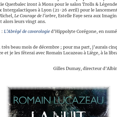
lie Querbalec iront à Mons pour le salon Trolls & Légendes
ux Intergalactiques à Lyon (21-26 avril) pour le lanceme
Michel,
Le Courage de l’arbre
, Estelle Faye sera aux Imagin
t alors leurs vingt ans.
 :
L’Abrégé de cavorologie
d’Hippolyte Corégone, en numéri
 très beau mois de décembre ; pour ma part, j’aurais cin
 et je les fêterai avec Romain Lucazeau à Liège, à la libra
Gilles Dumay, directeur d’Albi