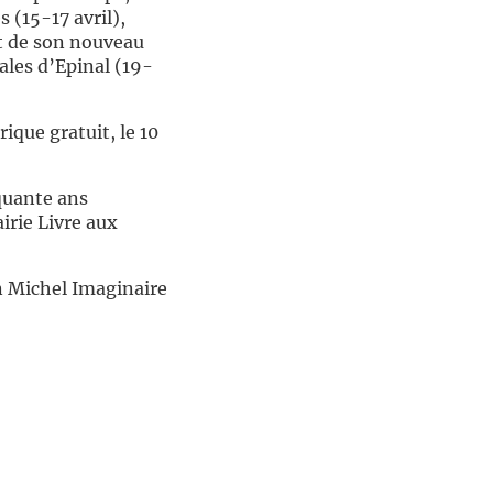
 (15-17 avril),
nt de son nouveau
ales d’Epinal (19-
que gratuit, le 10
quante ans
irie Livre aux
n Michel Imaginaire
//