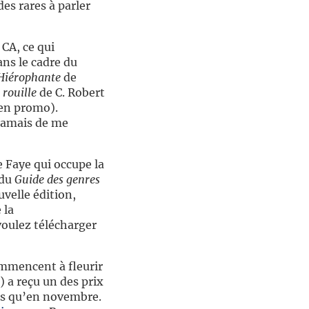
es rares à parler
CA, ce qui
ans le cadre du
Hiérophante
de
 rouille
de C. Robert
 en promo).
 jamais de me
e Faye qui occupe la
 du
Guide des genres
velle édition,
 la
 voulez télécharger
ommencent à fleurir
) a reçu un des prix
ris qu’en novembre.