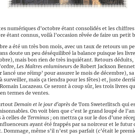
tes numériques d’octobre étant consolidés et les chiffres
re étant connus, voilà l’occasion rêvée de faire un petit b
bre a été un très bon mois, avec un taux de retours un pe
ans doute un peu déséquilibré la balance puisque les livre
re), mais bon rien de très inquiétant. Retours déduits, 
’ordre,
Les Maîtres enlumineurs
de Robert Jackson Bennett 
r lancé une réimp’ pour assurer le mois de décembre), sa
à surveiller, mais ça tiendra pour les fêtes) et, juste der
Romain Lucazeau. Ce seront à coup sûr, les trois livres q
 en termes de ventes.
urtout
Demain et le jour d’après
de Tom Sweterlitsch qui es
aisonnables. On voit bien que c’est le grand loupé de l’an
 à celles de
Terminus ;
on mettra ça sur le dos d’une récep
influenceurs ayant été frappés par sa noirceur et le futur
rit. Dommage, même s’il n’est pas parfait (c’était le prem