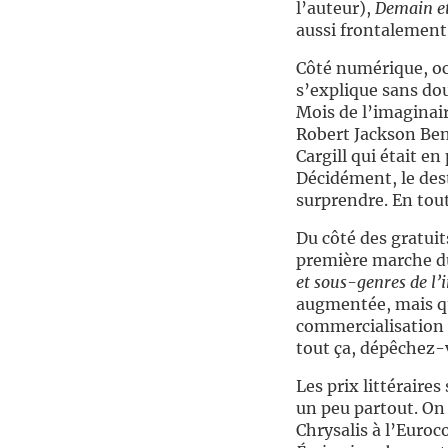
l’auteur),
Demain et
aussi frontalement 
Côté numérique, oc
s’explique sans dou
Mois de l’imaginair
Robert Jackson Ben
Cargill qui était e
Décidément, le des
surprendre. En tou
Du côté des gratuits
première marche du
et sous-genres de l’
augmentée, mais qu
commercialisation 
tout ça, dépêchez-
Les prix littéraire
un peu partout. On 
Chrysalis à l’Euroc