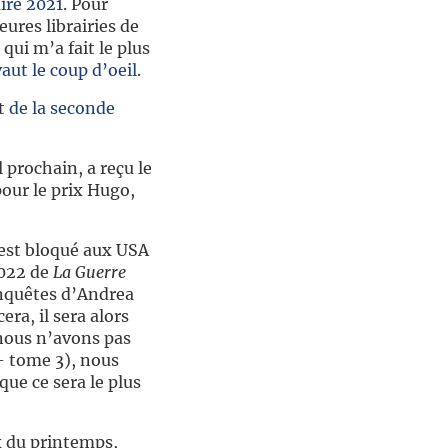
aire 2021
. Pour
eures librairies de
 qui m’a fait le plus
aut le coup d’oeil
.
et
de la seconde
prochain, a reçu le
pour le prix Hugo,
 est bloqué aux USA
2022 de
La Guerre
enquêtes d’Andrea
era, il sera alors
nous n’avons pas
 tome 3), nous
ue ce sera le plus
x du printemps,