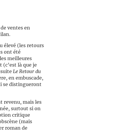
 de ventes en
ilan.
u élevé (les retours
s ont été
les meilleures
(c’est là que je
 suite
Le Retour du
rière, en embuscade,
ui se distingueront
t revenu, mais les
née, surtout si on
tion critique
 obscène (mais
ier roman de