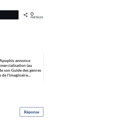
0
PARTAGES
, Apophis annonce
mmercialisation (au
de son Guide des genres
 de l'imaginaire...
Réponse