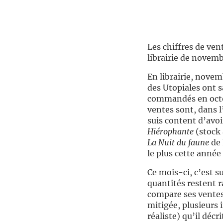
/:
Les chiffres de ven
librairie de novemb
En librairie, novem
des Utopiales ont s
commandés en octob
ventes sont, dans l
suis content d’avoi
Hiérophante
(stock 
La Nuit du faune
de 
le plus cette année
Ce mois-ci, c’est s
quantités restent r
compare ses ventes
mitigée, plusieurs 
réaliste) qu’il déc