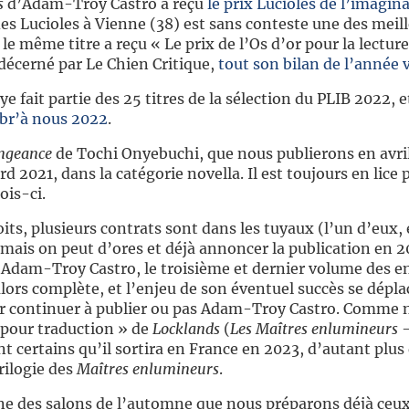
s
d’Adam-Troy Castro a reçu
le prix Lucioles de l’imagin
 des Lucioles à Vienne (38) est sans conteste une des meill
 le même titre a reçu « Le prix de l’Os d’or pour la lecture
» décerné par Le Chien Critique,
tout son bilan de l’année v
ye fait partie des 25 titres de la sélection du PLIB 2022, 
ibr’à nous 2022
.
engeance
de Tochi Onyebuchi, que nous publierons en avril 
 2021, dans la catégorie novella. Il est toujours en lice 
ois-ci.
its, plusieurs contrats sont dans les tuyaux (l’un d’eux,
 mais on peut d’ores et déjà annoncer la publication en 
d’Adam-Troy Castro, le troisième et dernier volume des 
alors complète, et l’enjeu de son éventuel succès se déplac
r continuer à publier ou pas Adam-Troy Castro. Comme 
 pour traduction » de
Locklands
(
Les Maîtres enlumineurs
–
ertains qu’il sortira en France en 2023, d’autant plus q
rilogie des
Maîtres enlumineurs
.
ne des salons de l’automne que nous préparons déjà ceu