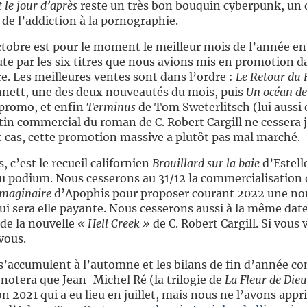
 le jour d’après
reste un très bon bouquin cyberpunk, un d
de l’addiction à la pornographie.
tobre est pour le moment le meilleur mois de l’année en 
te par les six titres que nous avions mis en promotion d
e. Les meilleures ventes sont dans l’ordre :
Le Retour du 
nett, une des deux nouveautés du mois, puis
Un océan de
n promo, et enfin
Terminus
de Tom Sweterlitsch (lui aussi
tin commercial du roman de C. Robert Cargill ne cessera
t cas, cette promotion massive a plutôt pas mal marché.
, c’est le recueil californien
Brouillard sur la baie
d’Estell
 podium. Nous cesserons au 31/12 la commercialisation
imaginaire
d’Apophis pour proposer courant 2022 une nou
i sera elle payante. Nous cesserons aussi à la même date
de la nouvelle
« Hell Creek »
de C. Robert Cargill. Si vous
vous.
s s’accumulent à l’automne et les bilans de fin d’année c
notera que Jean-Michel Ré (la trilogie de
La Fleur de Dieu
on 2021 qui a eu lieu en juillet, mais nous ne l’avons app