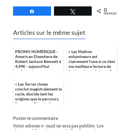
0
Partagez
Tweetez
PARTAGES
Articles sur le même sujet
PROMO NUMÉRIQUE :
« Les Maîtres
American Elsewhere de
enlumineurs est
Robert Jackson Bennett à
clairement l’une si ce n’est
4,99€ - aujourd'hui
ma meilleure lecture de
seulement
fantasy depuis le tome 1
de Fils-des-brumes. De la
première à la de...
« Les Terres closes
conclut magistralement le
cycle, élucide tant les
origines que le parcours,
livre une allégorie des
plus lucides, et offre au
lect...
Poster le commentaire
Votre adresse e-mail ne sera pas publiée.
Les