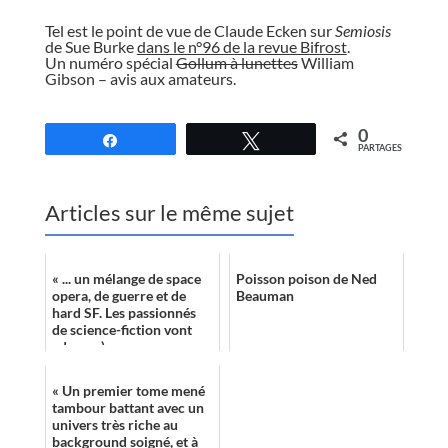
//
Tel est le point de vue de Claude Ecken sur
Semiosis
de Sue Burke
dans le n°96 de la revue Bifrost
.
Un numéro spécial
Gollum à lunettes
William
Gibson – avis aux amateurs.
//
0
Partagez
Tweetez
PARTAGES
Articles sur le même sujet
« ... un mélange de space
Poisson poison de Ned
opera, de guerre et de
Beauman
hard SF. Les passionnés
de science-fiction vont
adorer :) »
« Un premier tome mené
tambour battant avec un
univers très riche au
background soigné, et à