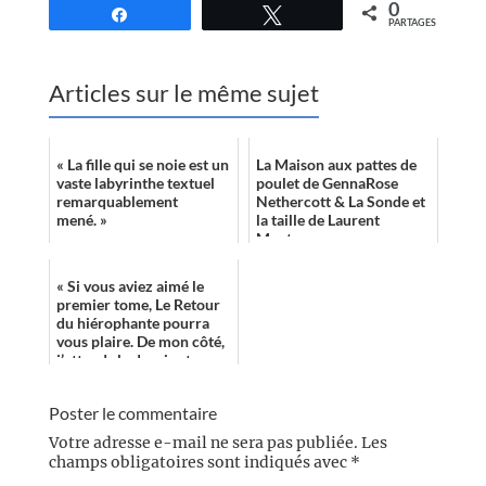
0
Partagez
Tweetez
PARTAGES
Articles sur le même sujet
« La fille qui se noie est un
La Maison aux pattes de
vaste labyrinthe textuel
poulet de GennaRose
remarquablement
Nethercott & La Sonde et
mené. »
la taille de Laurent
Mantese
« Si vous aviez aimé le
premier tome, Le Retour
du hiérophante pourra
vous plaire. De mon côté,
j’attends le dernier tome
avec impatience ! »
Poster le commentaire
Votre adresse e-mail ne sera pas publiée.
Les
champs obligatoires sont indiqués avec
*