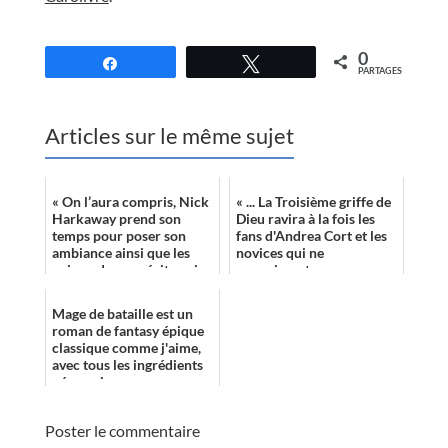
//
0
Partagez
Tweetez
PARTAGES
Articles sur le même sujet
« On l’aura compris, Nick
« ... La Troisième griffe de
Harkaway prend son
Dieu ravira à la fois les
temps pour poser son
fans d'Andrea Cort et les
ambiance ainsi que les
novices qui ne
enjeux de son récit, mais
connaissent pas ou
pour résoudre cette
veulent s'initier en
intrigue et con...
douceur à la s...
Mage de bataille est un
roman de fantasy épique
classique comme j'aime,
avec tous les ingrédients
nécessaires pour une
lecture agréable, fluide et
int...
Poster le commentaire