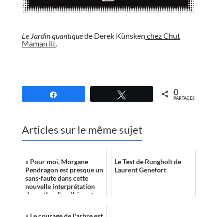
//
Le Jardin quantique
de Derek Künsken
chez Chut
Maman lit
.
//
0
Partagez
Tweetez
PARTAGES
Articles sur le même sujet
« Pour moi, Morgane
Le Test de Rungholt de
Pendragon est presque un
Laurent Genefort
sans-faute dans cette
nouvelle interprétation
du mythe. J’y adhère et
j’en redemande. »
« Le courage de l'arbre est