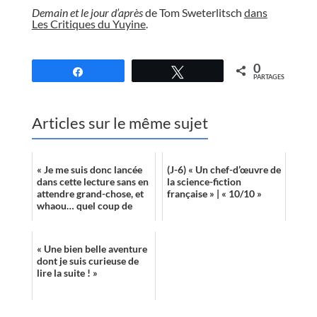
Demain et le jour d’après
de Tom Sweterlitsch
dans
Les Critiques du Yuyine
.
//
0
Partagez
Tweetez
PARTAGES
Articles sur le même sujet
« Je me suis donc lancée
(J-6) « Un chef-d’œuvre de
dans cette lecture sans en
la science-fiction
attendre grand-chose, et
française » | « 10/10 »
whaou… quel coup de
coeur. »
« Une bien belle aventure
dont je suis curieuse de
lire la suite ! »